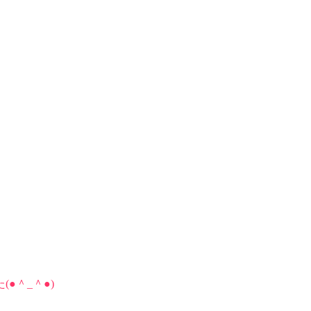
●＾_＾●)