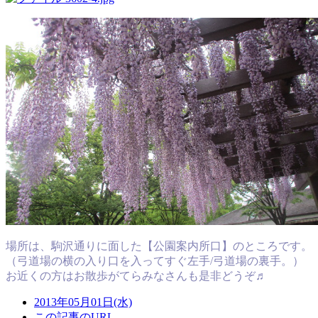
場所は、駒沢通りに面した【公園案内所口】のところです。
（弓道場の横の入り口を入ってすぐ左手/弓道場の裏手。）
お近くの方はお散歩がてらみなさんも是非どうぞ♬
2013年05月01日(水)
この記事のURL