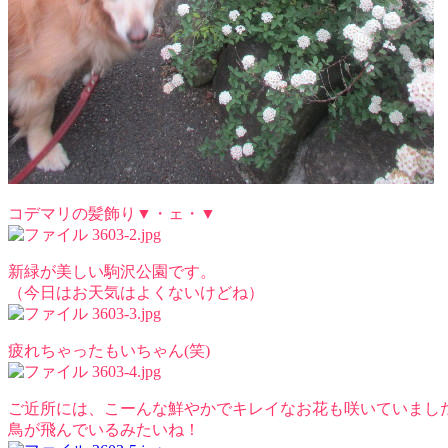
コデマリの髪飾り▼・ェ・▼
新緑が美しい駒沢公園です。
（今日はお天気はよくないけどね）
疲れちゃったもいちゃん(笑)
ご近所には、こーんな鮮やかでキレイなお花も咲いていました(
鳥が飛んでいるみたいね！