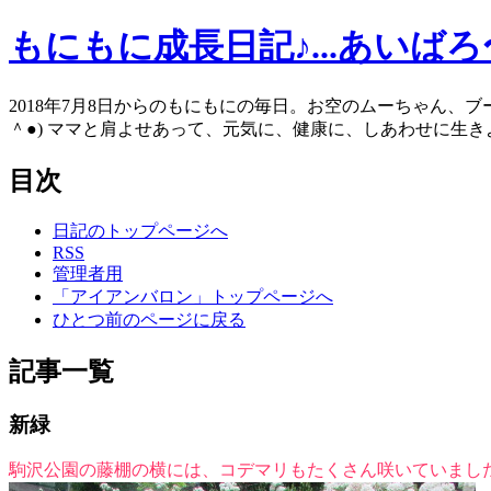
もにもに成長日記♪...あいば
2018年7月8日からのもにもにの毎日。お空のムーちゃん、
＾●) ママと肩よせあって、元気に、健康に、しあわせに生きよう
目次
日記のトップページへ
RSS
管理者用
「アイアンバロン」トップページへ
ひとつ前のページに戻る
記事一覧
新緑
駒沢公園の藤棚の横には、コデマリもたくさん咲いていまし