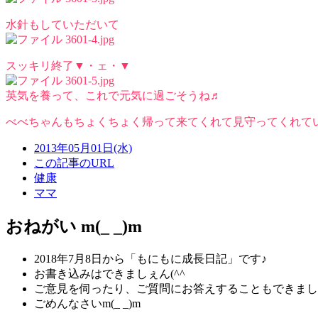
水針もしていただいて
スッキリ終了▼・ェ・▼
英気を養って、これで元気に過ごそうね♬
べべちゃんもちょくちょく帰って来てくれて見守ってくれてい
2013年05月01日(水)
この記事のURL
健康
ママ
おねがい m(_ _)m
2018年7月8日から「もにもに成長日記」です♪
お書き込みはできましぇん(^^ゞ
ご意見を伺ったり、ご質問にお答えすることもできまし
ごめんなさいm(_ _)m