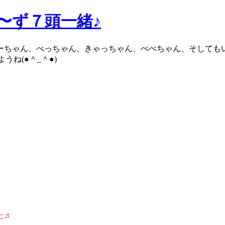
ろ〜ず７頭一緒♪
ブーちゃん、べっちゃん、きゃっちゃん、べべちゃん、そしても
ね(●＾_＾●)
た♬