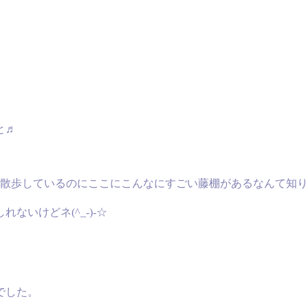
と♬
散歩しているのにここにこんなにすごい藤棚があるなんて知りませ
いけどネ(^_-)-☆
でした。