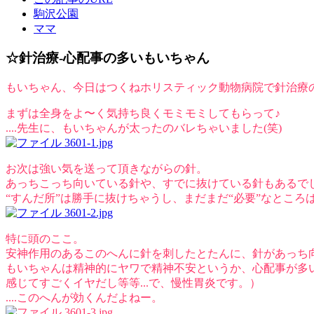
駒沢公園
ママ
☆針治療-心配事の多いもいちゃん
もいちゃん、今日はつくねホリスティック動物病院で針治療
まずは全身をよ〜く気持ち良くモミモミしてもらって♪
....先生に、もいちゃんが太ったのバレちゃいました(笑)
お次は強い気を送って頂きながらの針。
あっちこっち向いている針や、すでに抜けている針もあるで
“すんだ所”は勝手に抜けちゃうし、まだまだ“必要”なとこ
特に頭のここ。
安神作用のあるこのへんに針を刺したとたんに、針があっち
もいちゃんは精神的にヤワで精神不安というか、心配事が多
感じてすごくイヤだし等等...で、慢性胃炎です。）
....このへんが効くんだよねー。