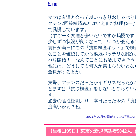
ママは友達と会って思いっきりおしゃべり
クチン2回接種済みとはいえまだ無理ねー(*
で我慢しています。
（すごーく友達と会いたいですが我慢です
少しずつ状況が良くなって、いつか会える
前日か当日にこの『抗原検査キット』で検
なことを確認してから換気バッチリな誰か
べり開始！....なんてことにも活用できそうです
他には、どうしても何人か集まらないとな
全員がするとか。
実際、フランスだったかイギリスだったか
とまずは『抗原検査』をしないとならない
す。
過去の陰性証明より、本日たった今の『抗
度高いかも？ね。
2021年09月07日(火)
この記事のUR
【生後1195日】東京の新規感染者5042人...