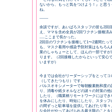
ないから、もっと気をつけよう！』と思う
ね。
-------
余談ですが、あいばろスタッフの皆も2回
え、ママを含め全員が2回ワクチン接種済
.....ここまで長かった。
2回目のワクチンを接種して1〜2週間たっ
も、マスク着用や感染予防対策はもちろん
業のしゃちょーとして、ほんの一部ですが
ります。（2回接種したからといって安心
いますが）
今までは会社がリーダーシップをとってコ
（してきたつもり）です。
パルスオキシメーターで毎朝酸素飽和度の
り、消毒や紙タオルなどの諸々の対策の他
したり、（職業柄リモートワークにはでき
を休みにしたり、時短にしたり、スタッフ
の間ずっと駐車場を提供してあげたり等々
な会社がやってあげられる最大限のことをしてきま