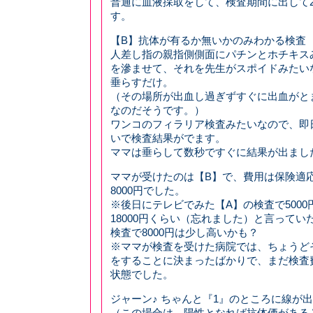
普通に血液採取をして、検査期間に出して
す。
【B】抗体が有るか無いかのみわかる検査
人差し指の親指側側面にパチンとホチキス
を滲ませて、それを先生がスポイドみたい
垂らすだけ。
（その場所が出血し過ぎずすぐに出血がと
なのだそうです。）
ワンコのフィラリア検査みたいなので、即日
いで検査結果がでます。
ママは垂らして数秒ですぐに結果が出まし
ママが受けたのは【B】で、費用は保険適
8000円でした。
※後日にテレビでみた【A】の検査で5000円
18000円くらい（忘れました）と言ってい
検査で8000円は少し高いかも？
※ママが検査を受けた病院では、ちょうど
をすることに決まったばかりで、まだ検査
状態でした。
ジャーン♪ ちゃんと『1』のところに線が
（この場合は、陽性となれば抗体価がある