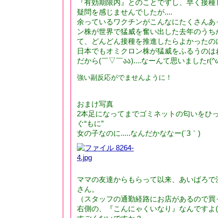
『有効期限内』とのことですし、早く接種
疑問を感じませんでしたが....
余っているワクチンがこんなにたくさんあ
ン株が世界で猛威を奮い出した去年のうち
て、どんどん接種を推進したらよかったの
日本でもオミクロン株が猛威をふるうのは
だから(￣▽￣აა)....なーんて思いましたr(^ω^
強い副反応がでませんように！
おまけ写真
2本足になってまでゴミネットの匂いをひ
ぐ“もに”
女の子なのに.....なんだかななー(´З｀)
ママの友達からもらって以来、あいばろで
さん。
（スタッフの通勤経路にお店があるので買
右側の、『こんにゃくいなり』なんですよ(