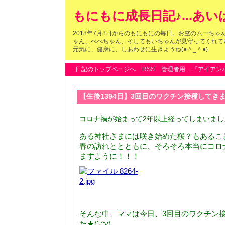
もにもに成長日記♪...あ
2018年7月8日からのもにもにの毎日。お空のムーち
ゃん、べべちゃん、そしてもいちゃんが見守ってくれている
元気に、健康に、しあわせに生きようね(●＾_＾●)
日記のトップページへ
RSS
管理者用
「アイアン
【生後1394日】3回目のワクチン接種してきました
コロナ禍が始まって2年以上経ってしまいまし
ある神社さまには咲き始めた桜？もあることで
春の訪れととともに、そろそろ本当にコロ
ますように！！！
そんな中、ママは今日、3回目のワクチン
た★('-^v)