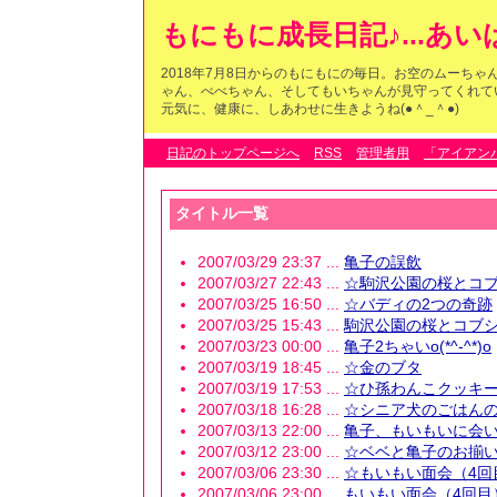
もにもに成長日記♪...あ
2018年7月8日からのもにもにの毎日。お空のムーち
ゃん、べべちゃん、そしてもいちゃんが見守ってくれている
元気に、健康に、しあわせに生きようね(●＾_＾●)
日記のトップページへ
RSS
管理者用
「アイアン
タイトル一覧
2007/03/29 23:37 ...
亀子の誤飲
2007/03/27 22:43 ...
☆駒沢公園の桜とコブ
2007/03/25 16:50 ...
☆バディの2つの奇跡
2007/03/25 15:43 ...
駒沢公園の桜とコブ
2007/03/23 00:00 ...
亀子2ちゃいo(*^-^*)o
2007/03/19 18:45 ...
☆金のブタ
2007/03/19 17:53 ...
☆ひ孫わんこクッキ
2007/03/18 16:28 ...
☆シニア犬のごはん
2007/03/13 22:00 ...
亀子、もいもいに会いに行
2007/03/12 23:00 ...
☆ベベと亀子のお揃
2007/03/06 23:30 ...
☆もいもい面会（4回
2007/03/06 23:00 ...
もいもい面会（4回目