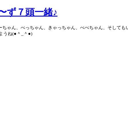
ろ〜ず７頭一緒♪
ブーちゃん、べっちゃん、きゃっちゃん、べべちゃん、そしても
ね(●＾_＾●)