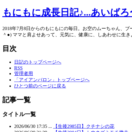
もにもに成長日記♪...あいば
2018年7月8日からのもにもにの毎日。お空のムーちゃん、
＾●) ママと肩よせあって、元気に、健康に、しあわせに生きよう
目次
日記のトップページへ
RSS
管理者用
「アイアンバロン」トップページへ
ひとつ前のページに戻る
記事一覧
タイトル一覧
2026/06/30 17:35 ...
【生後2985日】クチナシの花