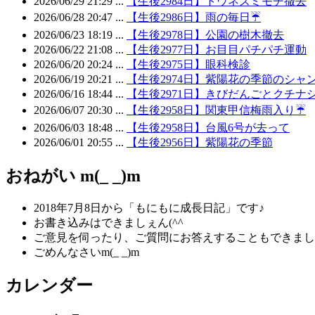
2026/06/29 21:29 ...
【生後2984日】トウネズミモチ撤去
2026/06/28 20:47 ...
【生後2986日】雨の毎日☔️
2026/06/23 18:19 ...
【生後2978日】公園の樹木撤去
2026/06/22 21:08 ...
【生後2977日】お目目パチパチ運動
2026/06/20 20:24 ...
【生後2975日】眼科検診
2026/06/19 20:21 ...
【生後2974日】紫陽花の季節のシャ
2026/06/16 18:44 ...
【生後2971日】きびだんごとクチナ
2026/06/07 20:30 ...
【生後2958日】関東甲信梅雨入り☔️
2026/06/03 18:48 ...
【生後2958日】台風6号が去って
2026/06/01 20:55 ...
【生後2956日】紫陽花の季節
おねがい m(_ _)m
2018年7月8日から「もにもに成長日記」です♪
お書き込みはできましぇん(^^ゞ
ご意見を伺ったり、ご質問にお答えすることもできまし
ごめんなさいm(_ _)m
カレンダー