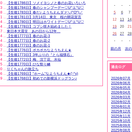
0 ...
【生後1786日】ソメイヨシノと春のお花いろいろ
-
-
-
3 ...
【生後1784日】春のシャンプーデー♡U^エ^U♡
8 ...
【生後1783日】春だ♪ ようちえんダァ＼(^O^)／
5
6
7
1 ...
【生後1781日】3月14日、東京 桜の開花宣言
12
13
14
4 ...
【生後1780日】明日はホワイトデー♡U^エ^U♡
4 ...
【生後1778日】コブシ咲き始めました！
19
20
21
7 ...
東日本大震災 あの日から12年....
26
27
28
4 ...
【生後1777日】春のお花-3
4 ...
【生後1777日】春のお花-2
-
-
-
0 ...
【生後1777日】春のお花-1
前の月
次の
7 ...
【生後1776日】ポカポカなようちえん☀️
8 ...
【生後1773日】3年ぶりの『とら福懐石』
4 ...
【生後1772日】梅、沈丁花、水仙
5 ...
【生後1770日】ひな祭り🎎
過去ログ
0 ...
りくちゃんの旅立ち
6 ...
【生後1769日】“ホーム”なようちえん★('-^v)
9 ...
【生後1768日】初めての新横浜ドッグラン♪
2026年07月
2026年06月
2026年05月
2026年04月
2026年03月
2026年02月
2026年01月
2025年12月
2025年11月
2025年10月
2025年09月
2025年08月