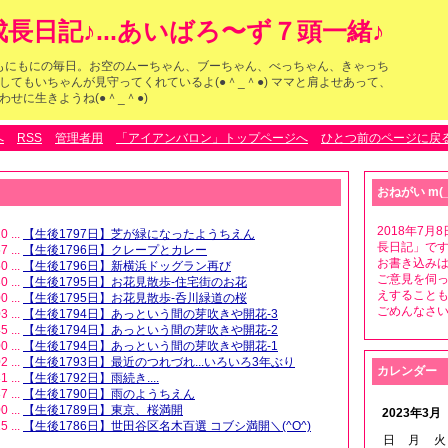
長日記♪...あいばろ〜ず７頭一緒♪
らのもにもにの毎日。お空のムーちゃん、ブーちゃん、べっちゃん、きゃっち
してもいちゃんが見守ってくれているよ(●＾_＾●) ママと肩よせあって、
せに生きようね(●＾_＾●)
へ
RSS
管理者用
「アイアンバロン」トップページへ
ひとつ前のページに戻
おねがい m(_
2018年7
0 ...
【生後1797日】芝が緑になったようちえん
長日記」です
7 ...
【生後1796日】クレープとカレー
お書き込みは
0 ...
【生後1796日】新横浜ドッグラン再び
ご意見を伺
0 ...
【生後1795日】お花見散歩-住宅街のお花
えすること
0 ...
【生後1795日】お花見散歩-呑川緑道の桜
ごめんなさいm
3 ...
【生後1794日】あっという間の芽吹きや開花-3
5 ...
【生後1794日】あっという間の芽吹きや開花-2
0 ...
【生後1794日】あっという間の芽吹きや開花-1
2 ...
【生後1793日】最近のつれづれ...いろいろ3年ぶり
カレンダー
1 ...
【生後1792日】雨続き....
7 ...
【生後1790日】雨のようちえん
0 ...
【生後1789日】東京、桜満開
2023年3月
5 ...
【生後1786日】世田谷区名木百選 コブシ満開＼(^O^)
日
月
火