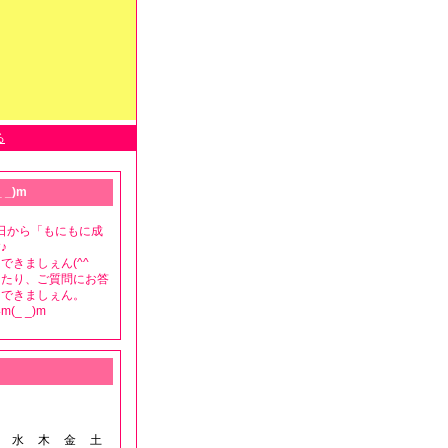
る
 _)m
月8日から「もにもに成
♪
できましぇん(^^ゞ
ったり、ご質問にお答
もできましぇん。
(_ _)m
水
木
金
土