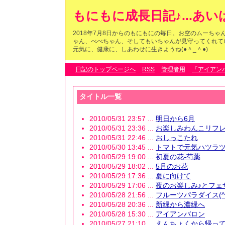
もにもに成長日記♪...あ
2018年7月8日からのもにもにの毎日。お空のムーち
ゃん、べべちゃん、そしてもいちゃんが見守ってくれている
元気に、健康に、しあわせに生きようね(●＾_＾●)
日記のトップページへ
RSS
管理者用
「アイアン
タイトル一覧
2010/05/31 23:57 ...
明日から6月
2010/05/31 23:36 ...
お楽しみわんこリフレ
2010/05/31 22:46 ...
おしっこたれ
2010/05/30 13:45 ...
トマトで元気ハツラツU
2010/05/29 19:00 ...
初夏の花-芍薬
2010/05/29 18:02 ...
5月のお花
2010/05/29 17:36 ...
夏に向けて
2010/05/29 17:06 ...
夜のお楽しみ♪とフェ
2010/05/28 21:56 ...
フルーツパラダイス(^o
2010/05/28 20:36 ...
新緑から濃緑へ
2010/05/28 15:30 ...
アイアンバロン
2010/05/27 21:10 ...
えんちょくから帰っ