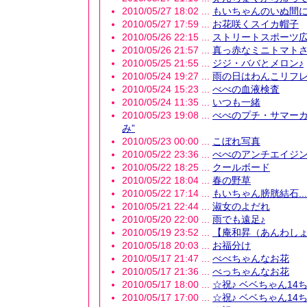
2010/05/27 18:02 ...
もいちゃんのいぬ間にU
2010/05/27 17:59 ...
お花咲くスイカ帽子
2010/05/26 22:15 ...
ストリートスポーツ
2010/05/26 21:57 ...
真っ赤なミニトマトさ
2010/05/25 21:55 ...
ジジ・ババとメロン♪
2010/05/24 19:27 ...
雨の日はわんこリフレ
2010/05/24 15:23 ...
べべの血液検査
2010/05/24 11:35 ...
いつも一緒
2010/05/23 19:08 ...
べべのプチ・サマーカ
み”
2010/05/23 00:00 ...
こぼれ写真
2010/05/22 23:36 ...
べべのアンチエイジ
2010/05/22 18:25 ...
クールボード
2010/05/22 18:04 ...
春の野草
2010/05/22 17:14 ...
もいちゃん膀胱結石...に
2010/05/21 22:44 ...
淑女のよだれ
2010/05/20 22:00 ...
雨でも遠足♪
2010/05/19 23:52 ...
【庵和昇（あんわし
2010/05/18 20:03 ...
お福分け
2010/05/17 21:47 ...
べべちゃんなお花
2010/05/17 21:36 ...
べっちゃんなお花
2010/05/17 18:00 ...
☆祝♪ ベベちゃん14ちゃ
2010/05/17 17:00 ...
☆祝♪ ベベちゃん14ちゃ