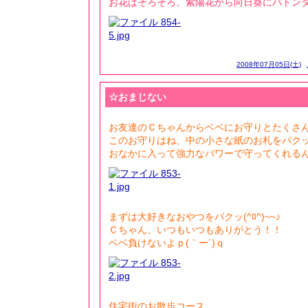
お花はそろそろ、紫陽花から向日葵にバトン
2008年07月05日(土)
☆おまじない
お友達のＣちゃんからベベにお守りとたくさんの
このお守りはね、中の小さな紙のお札をパク
おなかに入って強力なパワーで守ってくれるんだろ
まずは大好きなおやつをパクッ(^ﾛ^)~~♪
Ｃちゃん、いつもいつもありがとう！！
ベベ負けないよｐ(｀ー´)ｑ
住宅街のお散歩コース。