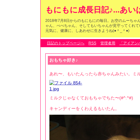
もにもに成長日記♪...あ
2018年7月8日からのもにもにの毎日。お空のムーち
ゃん、べべちゃん、そしてもいちゃんが見守ってくれている
元気に、健康に、しあわせに生きようね(●＾_＾●)
日記のトップページへ
RSS
管理者用
「アイアン
おもちゃ好き♪
あれ〜、もいたんったら赤ちゃんみたい。ミ
ミルクじゃなくておもちゃでちた〜(#^.^#)
キャンディーをくわえるもいたん。