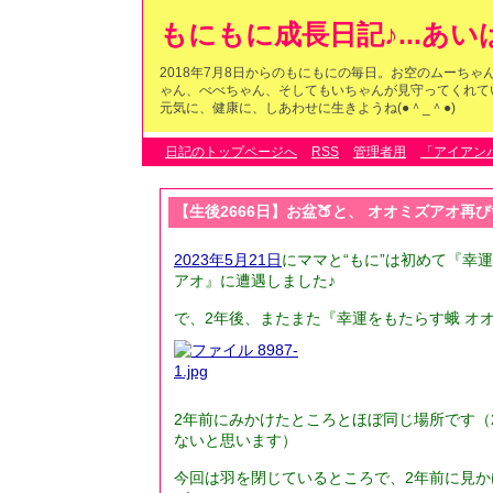
もにもに成長日記♪...あ
2018年7月8日からのもにもにの毎日。お空のムーち
ゃん、べべちゃん、そしてもいちゃんが見守ってくれている
元気に、健康に、しあわせに生きようね(●＾_＾●)
日記のトップページへ
RSS
管理者用
「アイアン
【生後2666日】お盆🍑と、 オオミズアオ再び
2023年5月21日
にママと“もに”は初めて『幸
アオ』に遭遇しました♪
で、2年後、またまた『幸運をもたらす蛾 オオミ
2年前にみかけたところとほぼ同じ場所です（
ないと思います）
今回は羽を閉じているところで、2年前に見