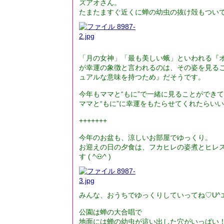
ズアオさん。
たまたますぐ近くに蝉の幼虫の抜け殻もつい
「月の女神」「最も美しい蛾」といわれる『
が幸運の象徴と言われるのは、その姿を見る
ュアルな意味を持つため』だそうです。
今年もママと“もに”で一緒に見ることができて
ママと“もに”に幸運をもたらせてくれたらいいな(
+++++++
今年のお盆も、涼しいお部屋でゆっくり。
お迎えの日の夕食は、フカヒレの姿煮とヒレス
す ( ^🐽^ )
みんな、おうちでゆっくりしていってね♡U^エ
公園は蝉の大合唱で
地面には蝉の幼虫が這い出した穴がいっぱい