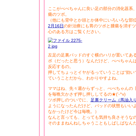
ここがべべちゃんに良い足の部分の消化器系
瘍のツボ。
（他にも背中とか頭とか体中にいろいろな部
2月16日
の針治療にも胃のツボと腫瘍を消すツ
心のある方はご覧ください。
左足の足裏パッドのすぐ横のハリが置いてある
ボ（だったと思う）なんだけど、べべちゃん
反応するの。
押してちょっとイヤがるっていうことは“効いて
ていうことだから、わかりやすよね。
ママはね、先々週からずっと、べべちゃんの
を毎晩欠かさず押し押ししてるの★('-^v)
ツボ押しのついでに、
足裏クリーム（馬油入
ようになったんだけど、パッドの状態もいいよ
なかったけど今は毎晩。）
なんと言っても、とっても気持ち良さそうな
そのままねんねしちゃうこともしばしばなんだよ(