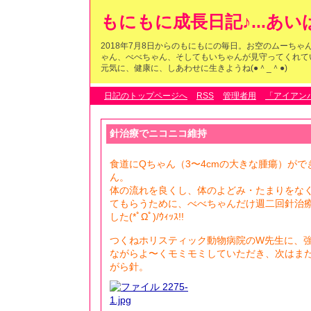
もにもに成長日記♪...あ
2018年7月8日からのもにもにの毎日。お空のムーち
ゃん、べべちゃん、そしてもいちゃんが見守ってくれている
元気に、健康に、しあわせに生きようね(●＾_＾●)
日記のトップページへ
RSS
管理者用
「アイアン
針治療でニコニコ維持
食道にQちゃん（3〜4cmの大きな腫瘍）が
ん。
体の流れを良くし、体のよどみ・たまりをな
てもらうために、べべちゃんだけ週二回針治
した(*ﾟΩﾟ)/ｳｨｯｽ!!
つくねホリスティック動物病院のW先生に、
ながらよ〜くモミモミしていただき、次はま
がら針。