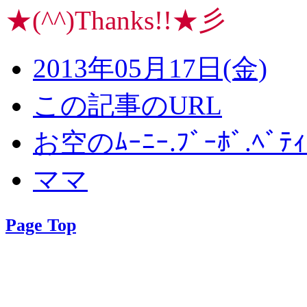
★(^^)Thanks!!★彡
2013年05月17日(金)
この記事のURL
お空のﾑｰﾆｰ.ﾌﾞｰﾎﾞ.ﾍﾞﾃｨ.
ママ
Page Top